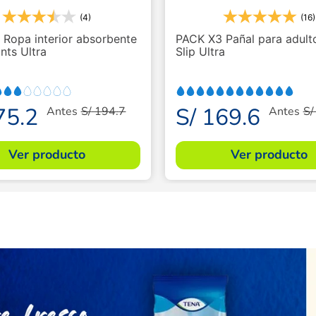
(4)
(16)
Ropa interior absorbente
PACK X3 Pañal para adul
ts Ultra
Slip Ultra
75
.
2
S/
169
.
6
Antes
S/
194
.
7
Antes
S/
Ver producto
Ver producto