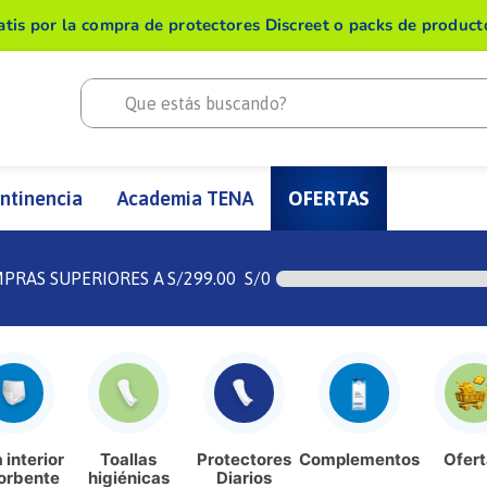
atis por la compra de protectores Discreet o packs de produc
Que estás buscando?
ntinencia
Academia TENA
OFERTAS
MPRAS SUPERIORES A
S/
299.00
S/
0
 interior
Toallas
Protectores
Complementos
Ofert
orbente
higiénicas
Diarios