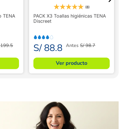
(8)
to TENA
PACK X3 Toallas higiénicas TENA
Discreet
S/
88
.
8
199
.
5
Antes
S/
98
.
7
Ver producto