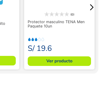
(0)
Protector masculino TENA Men
lto
Paquete 10un
S/
19
.
6
Ver producto