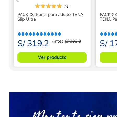
(45)
PACK X6 Pañal para adulto TENA
PACK X3 
Slip Ultra
TENA Pan
S/
319
.
2
S/
1
Antes
S/
399
.
0
Ver producto