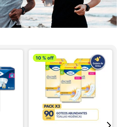
10 %
off