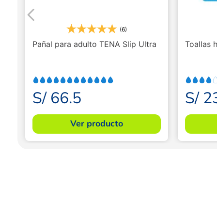
(6)
Pañal para adulto TENA Slip Ultra
Toallas 
S/
66
.
5
S/
2
Ver producto