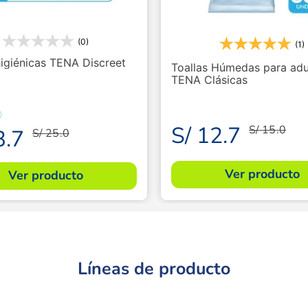
(0)
(1)
higiénicas TENA Discreet
Toallas Húmedas para adu
TENA Clásicas
S/
12
.
7
S/
15
.
0
3
.
7
S/
25
.
0
Ver producto
Ver producto
Líneas de producto