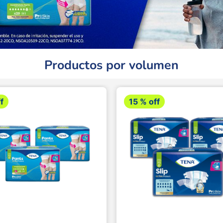
Productos por volumen
f
15 %
off